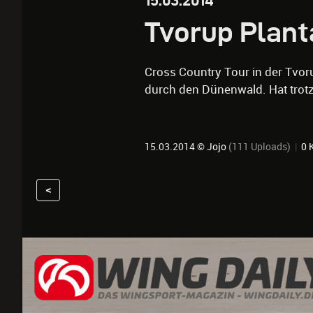
15.03.2014
Tvorup Plant
Cross Country Tour in der Tvor
durch den Dünenwald. Hat trot
15.03.2014 ©
Jojo
(111 Uploads)
|
0 
<