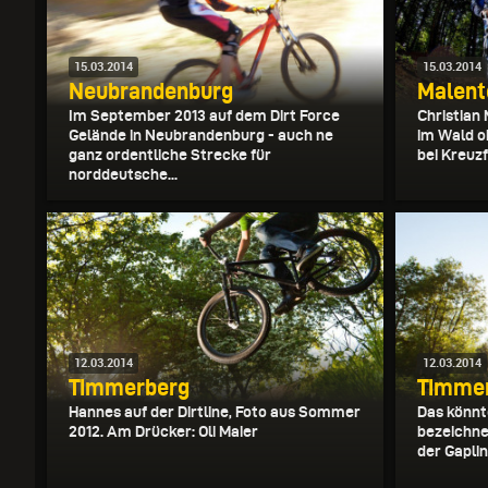
15.03.2014
15.03.2014
Neubrandenburg
Malent
Im September 2013 auf dem Dirt Force
Christian 
Gelände in Neubrandenburg - auch ne
im Wald o
ganz ordentliche Strecke für
bei Kreuzf
norddeutsche...
12.03.2014
12.03.2014
Timmerberg
Timme
Hannes auf der Dirtline, Foto aus Sommer
Das könnt
2012. Am Drücker: Oli Maier
bezeichne
der Gaplin