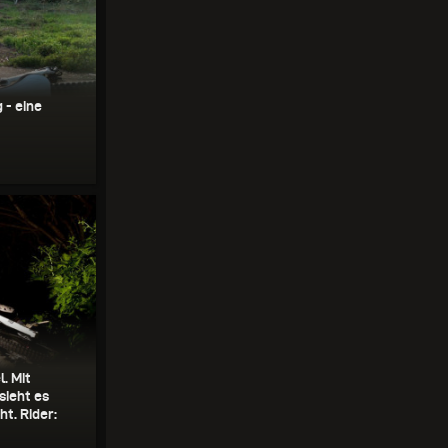
 - eine
. Mit
sieht es
ht. Rider: