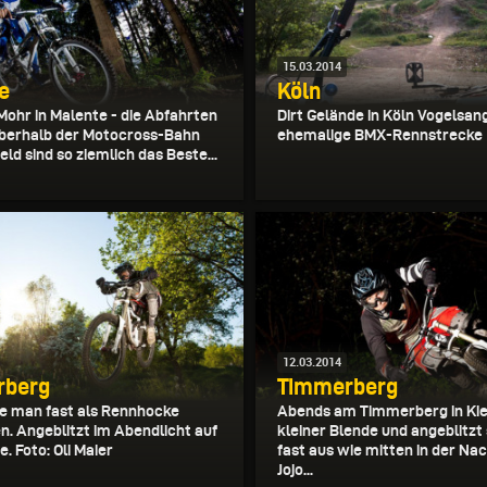
15.03.2014
e
Köln
Mohr in Malente - die Abfahrten
Dirt Gelände in Köln Vogelsang
berhalb der Motocross-Bahn
ehemalige BMX-Rennstrecke
eld sind so ziemlich das Beste...
12.03.2014
rberg
Timmerberg
e man fast als Rennhocke
Abends am Timmerberg in Kiel
n. Angeblitzt im Abendlicht auf
kleiner Blende und angeblitzt 
e. Foto: Oli Maier
fast aus wie mitten in der Nac
Jojo...