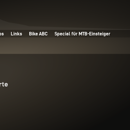
os
Links
Bike ABC
Special für MTB-Einsteiger
rte