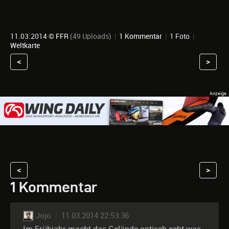
11.03.2014 ©
FFR
(49 Uploads)
|
1 Kommentar
|
1 Foto
|
Weltkarte
<
>
<
>
1 Kommentar
Jojo
|
11.03.2014 22:53:36