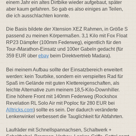
einem Jahr ein altes Dirtbike wieder aufgebaut, später
aber kaum gefahren. So gab es also einiges an Teilen,
die ich ausschlachten konnte.
Die Basis bildete der Xtension XEZ Rahmen, in Größe S
passend zu meinen Körpermaßen. 3,1 Kilo mit Fox Float
RP23 Dämpfer (100mm Federweg), eigentlich für den
Tour-/Marathon-Einsatz und 100er Gabeln gedacht (für
359 EUR über
ebay
beim Direktvertrieb Madara).
Bei meinem Aufbau sollte der Einsatzbereich erweitert
werden: kein Tourbike, sondern ein verspieltes Rad für
Spaß im Gelände mit guten Klettereigenschaften, als
leichte Alternative zum meinem 18,5-Kilo-Downhiller.
Eine höhere Front mit 140mm Federweg (Rockshox
Revelation RL Solo Air mit Poploc für 280 EUR bei
Alltricks.com
) sollte es sein. Der dadurch veränderte
Lenkerwinkel verbessert die Tauglichkeit für Abfahrten.
Laufräder mit Schnellspannachsen, Schaltwerk +