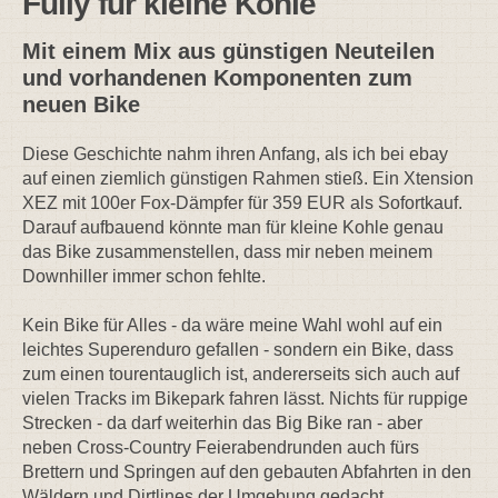
Fully für kleine Kohle
Mit einem Mix aus günstigen Neuteilen
und vorhandenen Komponenten zum
neuen Bike
Diese Geschichte nahm ihren Anfang, als ich bei ebay
auf einen ziemlich günstigen Rahmen stieß. Ein Xtension
XEZ mit 100er Fox-Dämpfer für 359 EUR als Sofortkauf.
Darauf aufbauend könnte man für kleine Kohle genau
das Bike zusammenstellen, dass mir neben meinem
Downhiller immer schon fehlte.
Kein Bike für Alles - da wäre meine Wahl wohl auf ein
leichtes Superenduro gefallen - sondern ein Bike, dass
zum einen tourentauglich ist, andererseits sich auch auf
vielen Tracks im Bikepark fahren lässt. Nichts für ruppige
Strecken - da darf weiterhin das Big Bike ran - aber
neben Cross-Country Feierabendrunden auch fürs
Brettern und Springen auf den gebauten Abfahrten in den
Wäldern und Dirtlines der Umgebung gedacht.