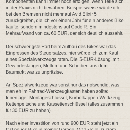
Komponenten kann immer noch erfolgen, wenn Teile sich
in der Praxis nicht bewähren. Beispielsweise würde ich
bei den Bremsen nicht mehr auf Avid Elixir 5
zurückgreifen, die ich vor einem Jahr für ein anderes Bike
kaufte, sondern mindestens auf Code R. Ein
Mehraufwand von ca. 60 EUR, der sich deutlich auszahlt.
Der schwierigste Part beim Aufbau des Bikes war das
Einpressen des Steuersatzes, hier würde ich zum Kauf
eines Spezialwerkzeugs raten. Die '5-EUR-Lösung' mit
Gewindestangen, Muttern und Scheiben aus dem
Baumarkt war zu unpräzise.
An Spezialwerkzeug war sonst nur das notwendig, was
man eh im Fahrrad-Werkzeugkasten haben sollte:
Innenlager-Montageschlüssel, Kurbelkappen-Werkzeug,
Kettenpeitsche und Kassettenschlüssel (alles zusammen
für 30 EUR zu haben).
Nach einer Investition von rund 900 EUR steht jetzt ein
fast neues Bike in meiner Garage. Mit 15 Kilo, kurzem