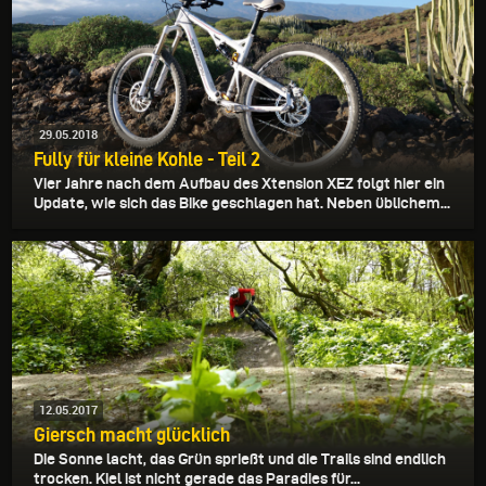
29.05.2018
Fully für kleine Kohle - Teil 2
Vier Jahre nach dem Aufbau des Xtension XEZ folgt hier ein
Update, wie sich das Bike geschlagen hat. Neben üblichem...
12.05.2017
Giersch macht glücklich
Die Sonne lacht, das Grün sprießt und die Trails sind endlich
trocken. Kiel ist nicht gerade das Paradies für...