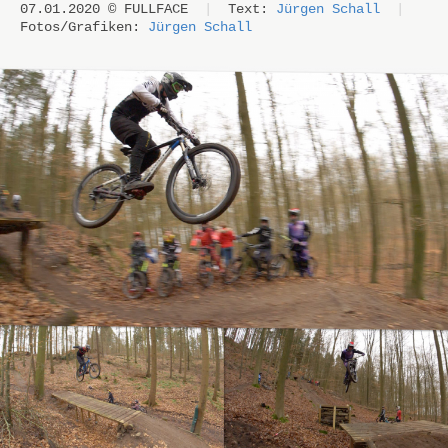
07.01.2020 © FULLFACE
|
Text:
Jürgen Schall
|
Fotos/Grafiken:
Jürgen Schall