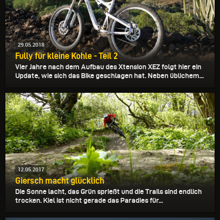
29.05.2018
Fully für kleine Kohle - Teil 2
Vier Jahre nach dem Aufbau des Xtension XEZ folgt hier ein
Update, wie sich das Bike geschlagen hat. Neben üblichem...
12.05.2017
Giersch macht glücklich
Die Sonne lacht, das Grün sprießt und die Trails sind endlich
trocken. Kiel ist nicht gerade das Paradies für...